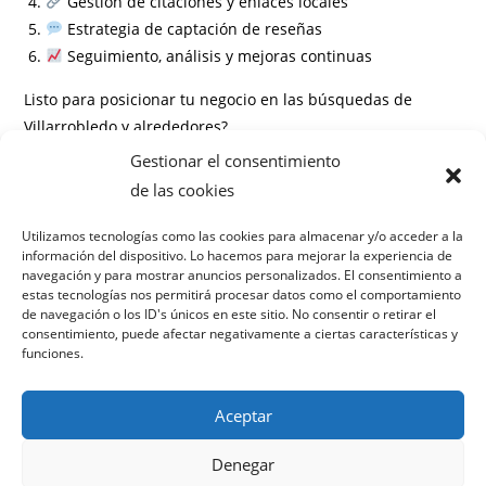
Gestión de citaciones y enlaces locales
Estrategia de captación de reseñas
Seguimiento, análisis y mejoras continuas
Listo para posicionar tu negocio en las búsquedas de
Villarrobledo y alrededores?
Gestionar el consentimiento
Información
de las cookies
Preguntas frecuentes
Utilizamos tecnologías como las cookies para almacenar y/o acceder a la
información del dispositivo. Lo hacemos para mejorar la experiencia de
¿Cuánto tiempo tarda en ver resultados?
navegación y para mostrar anuncios personalizados. El consentimiento a
¿Necesito un contrato de permanencia?
estas tecnologías nos permitirá procesar datos como el comportamiento
¿Trabajan con todo tipo de negocios en Villarrobledo?
de navegación o los ID's únicos en este sitio. No consentir o retirar el
consentimiento, puede afectar negativamente a ciertas características y
¿Cómo medís el éxito de la campaña?
funciones.
Aceptar
Denegar
Política de privacidad
Términos y condiciones