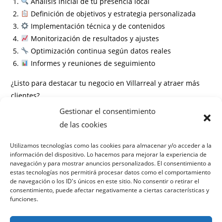
Análisis inicial de tu presencia local
Definición de objetivos y estrategia personalizada
Implementación técnica y de contenidos
Monitorización de resultados y ajustes
Optimización continua según datos reales
Informes y reuniones de seguimiento
¿Listo para destacar tu negocio en Villarreal y atraer más
clientes?
Gestionar el consentimiento
Información
de las cookies
Preguntas frecuentes
Utilizamos tecnologías como las cookies para almacenar y/o acceder a la
información del dispositivo. Lo hacemos para mejorar la experiencia de
¿Cuánto tiempo tarda en verse el impacto del SEO local?
navegación y para mostrar anuncios personalizados. El consentimiento a
¿Es necesario tener una página web profesional?
estas tecnologías nos permitirá procesar datos como el comportamiento
¿Cuánto cuesta el servicio de SEO local en Villarreal?
de navegación o los ID's únicos en este sitio. No consentir o retirar el
consentimiento, puede afectar negativamente a ciertas características y
¿Solo trabajan con negocios en Villarreal?
funciones.