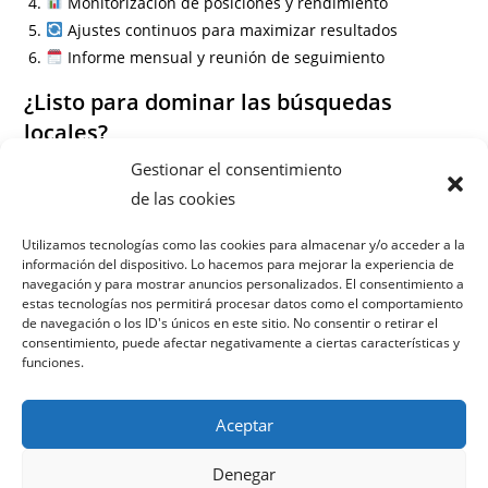
Monitorización de posiciones y rendimiento
Ajustes continuos para maximizar resultados
Informe mensual y reunión de seguimiento
¿Listo para dominar las búsquedas
locales?
Gestionar el consentimiento
Información
de las cookies
Preguntas frecuentes
Utilizamos tecnologías como las cookies para almacenar y/o acceder a la
información del dispositivo. Lo hacemos para mejorar la experiencia de
¿Cuánto tarda en verse resultados con el SEO local?
navegación y para mostrar anuncios personalizados. El consentimiento a
¿Necesito un sitio web para hacer SEO local?
estas tecnologías nos permitirá procesar datos como el comportamiento
¿Es compatible con campañas de Google Ads?
de navegación o los ID's únicos en este sitio. No consentir o retirar el
consentimiento, puede afectar negativamente a ciertas características y
¿Puedo contratar solo Google My Business?
funciones.
Aceptar
Denegar