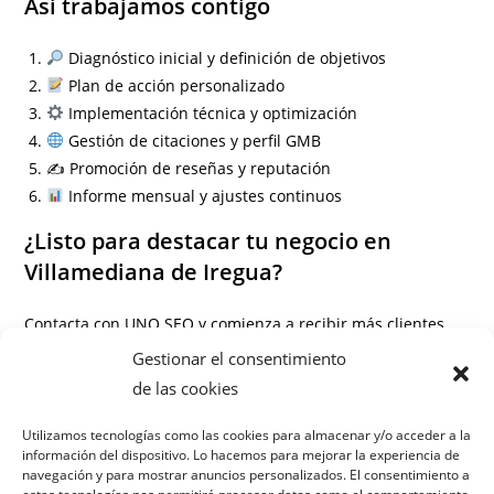
Así trabajamos contigo
Diagnóstico inicial y definición de objetivos
Plan de acción personalizado
Implementación técnica y optimización
Gestión de citaciones y perfil GMB
✍️ Promoción de reseñas y reputación
Informe mensual y ajustes continuos
¿Listo para destacar tu negocio en
Villamediana de Iregua?
Contacta con UNO SEO y comienza a recibir más clientes
gracias al SEO local en Villamediana de Iregua.
Gestionar el consentimiento
de las cookies
Información
Preguntas frecuentes
Utilizamos tecnologías como las cookies para almacenar y/o acceder a la
información del dispositivo. Lo hacemos para mejorar la experiencia de
navegación y para mostrar anuncios personalizados. El consentimiento a
¿Qué es el SEO local y en qué me beneficia?