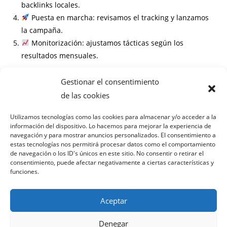
backlinks locales.
Puesta en marcha: revisamos el tracking y lanzamos
la campaña.
Monitorización: ajustamos tácticas según los
resultados mensuales.
Información
Gestionar el consentimiento
de las cookies
Preguntas frecuentes
Utilizamos tecnologías como las cookies para almacenar y/o acceder a la
información del dispositivo. Lo hacemos para mejorar la experiencia de
¿Cuánto tiempo tarda en verse el efecto del SEO local?
navegación y para mostrar anuncios personalizados. El consentimiento a
¿En qué se diferencia el SEO tradicional del SEO local?
estas tecnologías nos permitirá procesar datos como el comportamiento
¿Necesito una web nueva para trabajar el SEO local?
de navegación o los ID's únicos en este sitio. No consentir o retirar el
consentimiento, puede afectar negativamente a ciertas características y
¿Cuánto cuesta el servicio de SEO local en Úbeda?
funciones.
Aceptar
Denegar