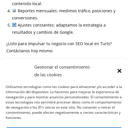
contenido local.
Reportes mensuales: medimos tráfico, posiciones y
conversiones.
Ajustes constantes: adaptamos la estrategia a
resultados y cambios de Google.
¿Listo para impulsar tu negocio con SEO local en Turís?
Contáctanos hoy mismo:
Información
Gestionar el consentimiento
Preguntas frecuentes
de las cookies
¿Cuánto tiempo tarda en verse el efecto del SEO local?
Utilizamos tecnologías como las cookies para almacenar y/o acceder a la
información del dispositivo. Lo hacemos para mejorar la experiencia de
¿Puedo mantener mi web actual o necesito rediseño?
navegación y para mostrar anuncios personalizados. El consentimiento a
¿Cómo gestionan las reseñas de Google My Business?
estas tecnologías nos permitirá procesar datos como el comportamiento
¿Es un servicio de pago único o suscripción?
de navegación o los ID's únicos en este sitio. No consentir o retirar el
consentimiento, puede afectar negativamente a ciertas características y
¿En qué se diferencia el SEO local del SEO general?
funciones.