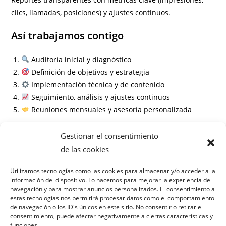
clics, llamadas, posiciones) y ajustes continuos.
Así trabajamos contigo
Auditoría inicial y diagnóstico
Definición de objetivos y estrategia
Implementación técnica y de contenido
Seguimiento, análisis y ajustes continuos
Reuniones mensuales y asesoría personalizada
Información
Gestionar el consentimiento
de las cookies
Preguntas frecuentes
Utilizamos tecnologías como las cookies para almacenar y/o acceder a la
información del dispositivo. Lo hacemos para mejorar la experiencia de
¿Cuánto tiempo tardaré en ver resultados?
navegación y para mostrar anuncios personalizados. El consentimiento a
¿Necesito un contrato a largo plazo?
estas tecnologías nos permitirá procesar datos como el comportamiento
¿Cómo medís el éxito de la campaña?
de navegación o los ID's únicos en este sitio. No consentir o retirar el
consentimiento, puede afectar negativamente a ciertas características y
¿Trabajáis solo en Suances?
funciones.