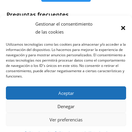
Preguntas frecuentes
Gestionar el consentimiento
¿Cuánto tarda en ver resultados el SEO local?
de las cookies
¿Necesito una web nueva para posicionar mi negocio en
San Pedro de Ribas?
Utilizamos tecnologías como las cookies para almacenar y/o acceder a la
información del dispositivo. Lo hacemos para mejorar la experiencia de
¿Cuántas reseñas necesito para destacar en Google
navegación y para mostrar anuncios personalizados. El consentimiento a
Maps?
estas tecnologías nos permitirá procesar datos como el comportamiento
¿Puedo combinar SEO local con redes sociales?
de navegación o los ID's únicos en este sitio. No consentir o retirar el
consentimiento, puede afectar negativamente a ciertas características y
¿Hay permanencia mínima?
funciones.
Aceptar
Denegar
Política de privacidad
Términos y condiciones
Ver preferencias
Política de cookies
Aviso legal