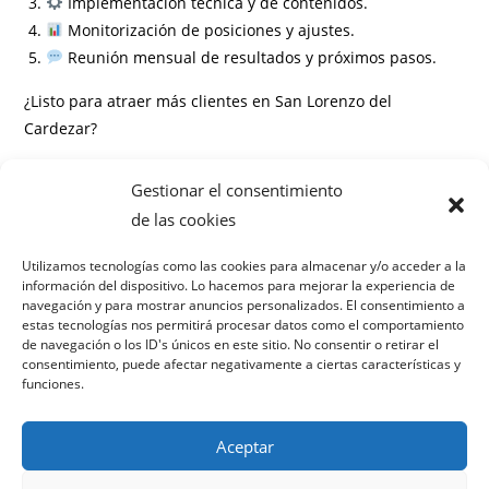
Implementación técnica y de contenidos.
Monitorización de posiciones y ajustes.
Reunión mensual de resultados y próximos pasos.
¿Listo para atraer más clientes en San Lorenzo del
Cardezar?
Información
Gestionar el consentimiento
Preguntas frecuentes
de las cookies
¿Cuánto tiempo tarda el SEO local en mostrar resultados?
Utilizamos tecnologías como las cookies para almacenar y/o acceder a la
información del dispositivo. Lo hacemos para mejorar la experiencia de
¿Necesito una web nueva para posicionar mi negocio?
navegación y para mostrar anuncios personalizados. El consentimiento a
¿Cuánto cuesta el servicio de SEO local en San Lorenzo
estas tecnologías nos permitirá procesar datos como el comportamiento
del Cardezar?
de navegación o los ID's únicos en este sitio. No consentir o retirar el
consentimiento, puede afectar negativamente a ciertas características y
¿Puedo combinar SEO local con campañas de anuncios?
funciones.
Aceptar