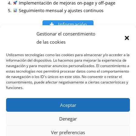
Implementación de mejoras on-page y off-page
Seguimiento mensual y ajustes continuos
Información
Gestionar el consentimiento
Preguntas frecuentes
de las cookies
¿Cuánto tarda en verse el efecto del SEO local?
Utilizamos tecnologías como las cookies para almacenar y/o acceder a la
información del dispositivo. Lo hacemos para mejorar la experiencia de
¿Necesito una web nueva para mejorar mi
navegación y para mostrar anuncios personalizados. El consentimiento a
posicionamiento?
estas tecnologías nos permitirá procesar datos como el comportamiento
¿Cómo medís el retorno de la inversión?
de navegación o los ID's únicos en este sitio. No consentir o retirar el
consentimiento, puede afectar negativamente a ciertas características y
¿Puedo combinar el SEO local con publicidad online?
funciones.
Aceptar
Denegar
Política de privacidad
Términos y condiciones
Ver preferencias
Política de cookies
Aviso legal