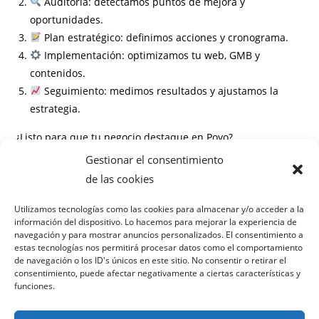
Auditoría: detectamos puntos de mejora y
oportunidades.
Plan estratégico: definimos acciones y cronograma.
Implementación: optimizamos tu web, GMB y
contenidos.
Seguimiento: medimos resultados y ajustamos la
estrategia.
¿Listo para que tu negocio destaque en Poyo?
Gestionar el consentimiento
Información
de las cookies
Preguntas frecuentes
Utilizamos tecnologías como las cookies para almacenar y/o acceder a la
información del dispositivo. Lo hacemos para mejorar la experiencia de
¿Cuánto tiempo tarda en ver resultados?
navegación y para mostrar anuncios personalizados. El consentimiento a
¿Necesito cambiar mi página web?
estas tecnologías nos permitirá procesar datos como el comportamiento
¿Cómo se miden los resultados?
de navegación o los ID's únicos en este sitio. No consentir o retirar el
consentimiento, puede afectar negativamente a ciertas características y
¿Es un compromiso a largo plazo?
funciones.