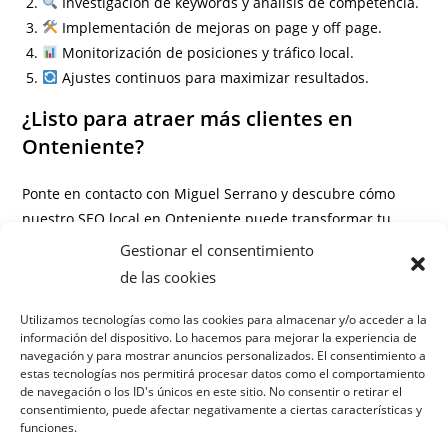
Investigación de keywords y análisis de competencia.
Implementación de mejoras on page y off page.
Monitorización de posiciones y tráfico local.
Ajustes continuos para maximizar resultados.
¿Listo para atraer más clientes en
Onteniente?
Ponte en contacto con Miguel Serrano y descubre cómo
nuestro SEO local en Onteniente puede transformar tu
negocio.
Gestionar el consentimiento
de las cookies
Información
Preguntas frecuentes
Utilizamos tecnologías como las cookies para almacenar y/o acceder a la
información del dispositivo. Lo hacemos para mejorar la experiencia de
navegación y para mostrar anuncios personalizados. El consentimiento a
¿Cuánto tarda en verse el resultado del SEO local?
estas tecnologías nos permitirá procesar datos como el comportamiento
¿Necesito una web nueva para posicionar en Onteniente?
de navegación o los ID's únicos en este sitio. No consentir o retirar el
consentimiento, puede afectar negativamente a ciertas características y
¿Qué diferencia hay entre SEO nacional y local?
funciones.