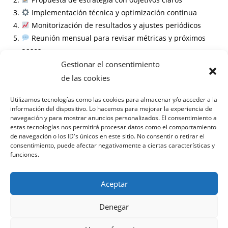
Implementación técnica y optimización continua
Monitorización de resultados y ajustes periódicos
Reunión mensual para revisar métricas y próximos
pasos
Gestionar el consentimiento
Información
de las cookies
Preguntas frecuentes
Utilizamos tecnologías como las cookies para almacenar y/o acceder a la
información del dispositivo. Lo hacemos para mejorar la experiencia de
¿Cuánto tarda en ver resultados el SEO local en Mislata?
navegación y para mostrar anuncios personalizados. El consentimiento a
¿Necesito un sitio web nuevo para el SEO local?
estas tecnologías nos permitirá procesar datos como el comportamiento
¿Cómo influyen las reseñas en el SEO local?
de navegación o los ID's únicos en este sitio. No consentir o retirar el
consentimiento, puede afectar negativamente a ciertas características y
¿Puedo cancelar el servicio en cualquier momento?
funciones.
Aceptar
Denegar
Política de privacidad
Términos y condiciones