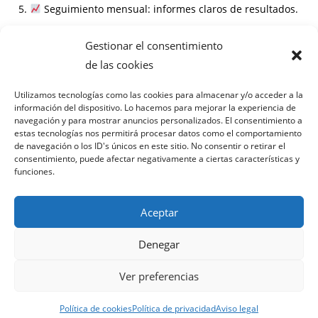
Seguimiento mensual: informes claros de resultados.
Información
Gestionar el consentimiento
de las cookies
Preguntas frecuentes
Utilizamos tecnologías como las cookies para almacenar y/o acceder a la
información del dispositivo. Lo hacemos para mejorar la experiencia de
¿Cuánto tiempo tarda en ver resultados?
navegación y para mostrar anuncios personalizados. El consentimiento a
¿Necesito cambiar mi página web?
estas tecnologías nos permitirá procesar datos como el comportamiento
¿Este servicio vale para cualquier sector en La Canonja?
de navegación o los ID's únicos en este sitio. No consentir o retirar el
consentimiento, puede afectar negativamente a ciertas características y
¿Cómo medimos el éxito del SEO local?
funciones.
Aceptar
Denegar
Política de privacidad
Términos y condiciones
Ver preferencias
Política de cookies
Aviso legal
Política de cookies
Política de privacidad
Aviso legal
© 2026 UNO SEO · Todos los derechos reservados