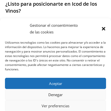
¿Listo para posicionarte en Icod de los
Vinos?
Información
Gestionar el consentimiento
Preguntas frecuentes
de las cookies
¿Cuánto tarda en verse el resultado del SEO local?
Utilizamos tecnologías como las cookies para almacenar y/o acceder a la
información del dispositivo. Lo hacemos para mejorar la experiencia de
¿Puedo gestionar yo mismo mi ficha de Google My
navegación y para mostrar anuncios personalizados. El consentimiento a
Business?
estas tecnologías nos permitirá procesar datos como el comportamiento
¿Necesito una web para contratar SEO local?
de navegación o los ID's únicos en este sitio. No consentir o retirar el
consentimiento, puede afectar negativamente a ciertas características y
¿Cómo medimos el éxito de la estrategia?
funciones.
Aceptar
Denegar
Política de privacidad
Términos y condiciones
Ver preferencias
Política de cookies
Aviso legal