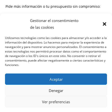
Pide más información o tu presupuesto sin compromiso:
Información
Gestionar el consentimiento
Preguntas frecuentes
de las cookies
¿Cuánto tiempo tarda en ver resultados?
Utilizamos tecnologías como las cookies para almacenar y/o acceder a la
información del dispositivo. Lo hacemos para mejorar la experiencia de
¿Necesito un sitio web nuevo?
navegación y para mostrar anuncios personalizados. El consentimiento a
¿Trabajan solo en Hernani?
estas tecnologías nos permitirá procesar datos como el comportamiento
¿Cómo gestionan las reseñas negativas?
de navegación o los ID's únicos en este sitio. No consentir o retirar el
consentimiento, puede afectar negativamente a ciertas características y
¿Hay permanencia mínima?
funciones.
Aceptar
Denegar
Política de privacidad
Términos y condiciones
Ver preferencias
Política de cookies
Aviso legal