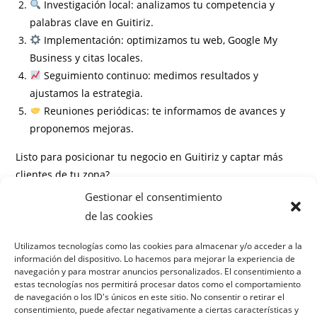
Investigación local: analizamos tu competencia y
palabras clave en Guitiriz.
Implementación: optimizamos tu web, Google My
Business y citas locales.
Seguimiento continuo: medimos resultados y
ajustamos la estrategia.
Reuniones periódicas: te informamos de avances y
proponemos mejoras.
Listo para posicionar tu negocio en Guitiriz y captar más
clientes de tu zona?
Gestionar el consentimiento
Información
de las cookies
Preguntas frecuentes
Utilizamos tecnologías como las cookies para almacenar y/o acceder a la
información del dispositivo. Lo hacemos para mejorar la experiencia de
¿Cuánto tiempo tarda en verse resultado?
navegación y para mostrar anuncios personalizados. El consentimiento a
¿Necesito tener un presupuesto mínimo?
estas tecnologías nos permitirá procesar datos como el comportamiento
¿Puedo contratar solo alguna parte del servicio?
de navegación o los ID's únicos en este sitio. No consentir o retirar el
consentimiento, puede afectar negativamente a ciertas características y
¿Cómo medís el éxito de la estrategia?