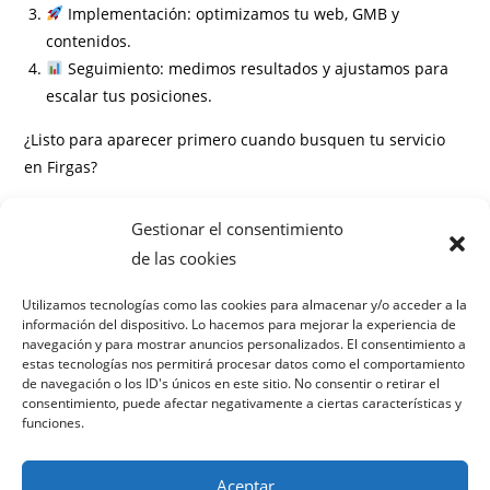
Implementación: optimizamos tu web, GMB y
contenidos.
Seguimiento: medimos resultados y ajustamos para
escalar tus posiciones.
¿Listo para aparecer primero cuando busquen tu servicio
en Firgas?
Información
Gestionar el consentimiento
Preguntas frecuentes
de las cookies
¿Cuánto tiempo tarda en verse el resultado del SEO local
Utilizamos tecnologías como las cookies para almacenar y/o acceder a la
información del dispositivo. Lo hacemos para mejorar la experiencia de
en Firgas?
navegación y para mostrar anuncios personalizados. El consentimiento a
¿Necesito un sitio web para el SEO local?
estas tecnologías nos permitirá procesar datos como el comportamiento
¿Puedo seguir usando otras agencias de marketing?
de navegación o los ID's únicos en este sitio. No consentir o retirar el
consentimiento, puede afectar negativamente a ciertas características y
¿Cómo miden el retorno de inversión (ROI)?
funciones.
Aceptar