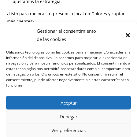
ajustamos la estrategia.
¿Listo para mejorar tu presencia local en Dolores y captar
más clientes?
Gestionar el consentimiento
Información
de las cookies
Preguntas frecuentes
Utilizamos tecnologías como las cookies para almacenar y/o acceder a la
información del dispositivo. Lo hacemos para mejorar la experiencia de
¿Cuánto tarda en verse resultados con el SEO local?
navegación y para mostrar anuncios personalizados. El consentimiento a
¿Necesito un sitio web para contratar SEO local?
estas tecnologías nos permitirá procesar datos como el comportamiento
¿Puedo seguir gestionando mis reseñas y redes sociales?
de navegación o los ID's únicos en este sitio. No consentir o retirar el
consentimiento, puede afectar negativamente a ciertas características y
¿Qué diferencia hay entre SEO local y SEO tradicional?
funciones.
Aceptar
Denegar
Política de privacidad
Términos y condiciones
Ver preferencias
Política de cookies
Aviso legal