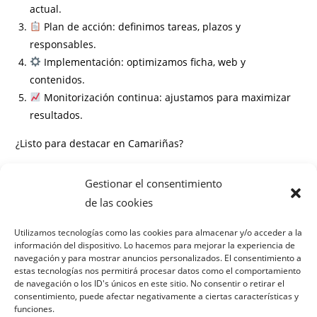
actual.
Plan de acción: definimos tareas, plazos y
responsables.
Implementación: optimizamos ficha, web y
contenidos.
Monitorización continua: ajustamos para maximizar
resultados.
¿Listo para destacar en Camariñas?
Información
Gestionar el consentimiento
Preguntas frecuentes
de las cookies
¿Cuánto tiempo tarda en verse el impacto del SEO local?
Utilizamos tecnologías como las cookies para almacenar y/o acceder a la
información del dispositivo. Lo hacemos para mejorar la experiencia de
¿Necesito una página web para hacer SEO local?
navegación y para mostrar anuncios personalizados. El consentimiento a
¿Cómo medís el éxito de la estrategia?
estas tecnologías nos permitirá procesar datos como el comportamiento
¿Cuál es la inversión mínima para empezar?
de navegación o los ID's únicos en este sitio. No consentir o retirar el
consentimiento, puede afectar negativamente a ciertas características y
¿Se combina SEO local con campañas de Google Ads?
funciones.