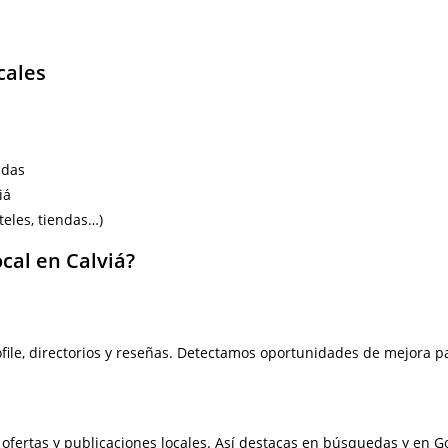
cales
adas
iá
teles, tiendas…)
cal en Calviá?
ile, directorios y reseñas. Detectamos oportunidades de mejora pa
, ofertas y publicaciones locales. Así destacas en búsquedas y en 