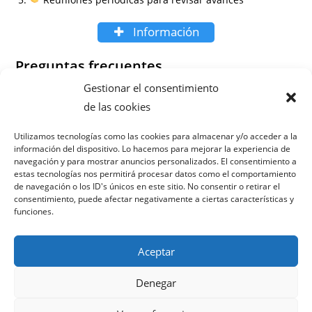
Información
Preguntas frecuentes
Gestionar el consentimiento
¿Cuánto tiempo tardo en ver resultados de SEO local en
de las cookies
Badalona?
¿Puedo combinar SEO local con publicidad en Google
Utilizamos tecnologías como las cookies para almacenar y/o acceder a la
información del dispositivo. Lo hacemos para mejorar la experiencia de
Ads?
navegación y para mostrar anuncios personalizados. El consentimiento a
¿Necesito un sitio web nuevo?
estas tecnologías nos permitirá procesar datos como el comportamiento
¿Cómo gestionan las reseñas y opiniones de clientes?
de navegación o los ID's únicos en este sitio. No consentir o retirar el
consentimiento, puede afectar negativamente a ciertas características y
¿Hay permanencia mínima en el servicio?
funciones.
Aceptar
Denegar
Política de privacidad
Términos y condiciones