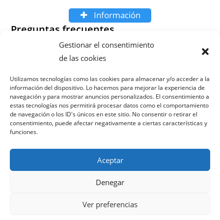
Información
Preguntas frecuentes
Gestionar el consentimiento
¿Cuánto tiempo tarda en verse en los primeros
de las cookies
resultados en Aspe?
¿Necesito cambiar mi página web para optimizar el SEO
Utilizamos tecnologías como las cookies para almacenar y/o acceder a la
información del dispositivo. Lo hacemos para mejorar la experiencia de
local?
navegación y para mostrar anuncios personalizados. El consentimiento a
¿Cómo garantizan la calidad de las reseñas?
estas tecnologías nos permitirá procesar datos como el comportamiento
¿Puedo combinar SEO local con otros servicios de
de navegación o los ID's únicos en este sitio. No consentir o retirar el
consentimiento, puede afectar negativamente a ciertas características y
marketing digital?
funciones.
Aceptar
Denegar
Política de privacidad
Términos y condiciones
Ver preferencias
Política de cookies
Aviso legal