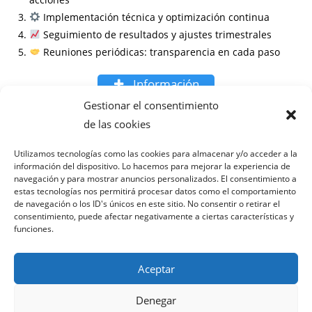
Implementación técnica y optimización continua
Seguimiento de resultados y ajustes trimestrales
Reuniones periódicas: transparencia en cada paso
Información
Gestionar el consentimiento
Preguntas frecuentes
de las cookies
¿Cuánto tiempo tarda en verse el efecto del SEO local?
Utilizamos tecnologías como las cookies para almacenar y/o acceder a la
información del dispositivo. Lo hacemos para mejorar la experiencia de
¿Necesito un presupuesto mínimo mensual?
navegación y para mostrar anuncios personalizados. El consentimiento a
¿Se necesita acceso a mi web y Google My Business?
estas tecnologías nos permitirá procesar datos como el comportamiento
¿Puedo combinar SEO local con otras campañas de
de navegación o los ID's únicos en este sitio. No consentir o retirar el
consentimiento, puede afectar negativamente a ciertas características y
marketing?
funciones.
Aceptar
Denegar
Política de privacidad
Términos y condiciones