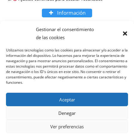
Información
Preguntas frecuentes
Gestionar el consentimiento
de las cookies
¿Cuánto tiempo tarda en ver resultados?
¿Necesito un sitio web previo?
Utilizamos tecnologías como las cookies para almacenar y/o acceder a la
información del dispositivo. Lo hacemos para mejorar la experiencia de
¿Cómo medís el éxito de la campaña?
navegación y para mostrar anuncios personalizados. El consentimiento a
¿Se puede combinar con publicidad local?
estas tecnologías nos permitirá procesar datos como el comportamiento
¿Qué tipo de negocios en Arona funcionan mejor con SEO
de navegación o los ID's únicos en este sitio. No consentir o retirar el
consentimiento, puede afectar negativamente a ciertas características y
local?
funciones.
Aceptar
Denegar
Política de privacidad
Términos y condiciones
Ver preferencias
Política de cookies
Aviso legal