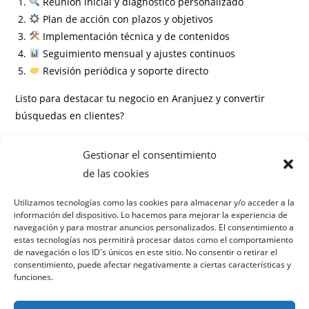
Reunión inicial y diagnóstico personalizado
Plan de acción con plazos y objetivos
Implementación técnica y de contenidos
Seguimiento mensual y ajustes continuos
Revisión periódica y soporte directo
Listo para destacar tu negocio en Aranjuez y convertir
búsquedas en clientes?
Información
Gestionar el consentimiento
Preguntas frecuentes
de las cookies
¿Cuánto tiempo tarda en verse el impacto del SEO local?
Utilizamos tecnologías como las cookies para almacenar y/o acceder a la
información del dispositivo. Lo hacemos para mejorar la experiencia de
¿Necesito un contrato mínimo?
navegación y para mostrar anuncios personalizados. El consentimiento a
¿Puedo combinar SEO local con campañas de pago?
estas tecnologías nos permitirá procesar datos como el comportamiento
¿Qué diferencia hay entre SEO local y SEO general?
de navegación o los ID's únicos en este sitio. No consentir o retirar el
consentimiento, puede afectar negativamente a ciertas características y
¿Cómo miden el retorno de la inversión (ROI)?
funciones.