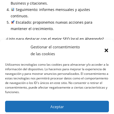
Business y citaciones.
Seguimiento: informes mensuales y ajustes
continuos.
Escalado: proponemos nuevas acciones para
mantener el crecimiento.
¿Listo para destacar con el mejor SEO local en Abegondo?
Gestionar el consentimiento
Información
de las cookies
Preguntas frecuentes
Utilizamos tecnologías como las cookies para almacenar y/o acceder a la
información del dispositivo. Lo hacemos para mejorar la experiencia de
¿Cuánto tiempo tarda en verse el incremento de visitas?
navegación y para mostrar anuncios personalizados. El consentimiento a
¿Necesito un contrato mínimo?
estas tecnologías nos permitirá procesar datos como el comportamiento
¿Trabajan con cualquier sector en Abegondo?
de navegación o los ID's únicos en este sitio. No consentir o retirar el
consentimiento, puede afectar negativamente a ciertas características y
¿Cómo miden el retorno de la inversión (ROI)?
funciones.
Aceptar