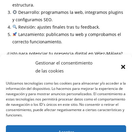
estructura.
Desarrollo: programamos la web, integramos plugins
y configuramos SEO.
Revisión: ajustes finales tras tu feedback.
Lanzamiento: publicamos tu web y comprobamos el
correcto funcionamiento.
¿Listo para potenciar tu presencia digital en Vélez-Málaga?
Gestionar el consentimiento
Información
de las cookies
Preguntas frecuentes
Utilizamos tecnologías como las cookies para almacenar y/o acceder a la
información del dispositivo. Lo hacemos para mejorar la experiencia de
¿Cuánto tiempo tarda el proyecto de diseño web?
navegación y para mostrar anuncios personalizados. El consentimiento a
¿Incluye hosting y dominio?
estas tecnologías nos permitirá procesar datos como el comportamiento
¿Puedo actualizar el contenido yo mismo?
de navegación o los ID's únicos en este sitio. No consentir o retirar el
consentimiento, puede afectar negativamente a ciertas características y
¿El diseño es totalmente adaptable a móviles?
funciones.
Aceptar