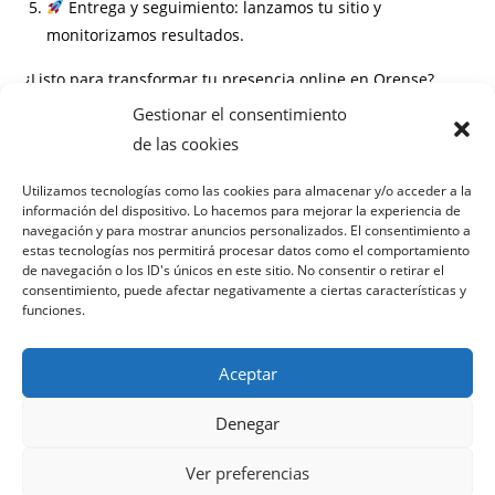
Entrega y seguimiento: lanzamos tu sitio y
monitorizamos resultados.
¿Listo para transformar tu presencia online en Orense?
Gestionar el consentimiento
Información
de las cookies
Preguntas frecuentes
Utilizamos tecnologías como las cookies para almacenar y/o acceder a la
información del dispositivo. Lo hacemos para mejorar la experiencia de
¿Cuánto tarda un proyecto de diseño web en Orense?
navegación y para mostrar anuncios personalizados. El consentimiento a
¿Puedo gestionar yo mismo el contenido de mi web?
estas tecnologías nos permitirá procesar datos como el comportamiento
¿Necesito contratar hosting o lo gestionan ustedes?
de navegación o los ID's únicos en este sitio. No consentir o retirar el
consentimiento, puede afectar negativamente a ciertas características y
¿Cómo mejoran el posicionamiento local?
funciones.
Aceptar
Denegar
Política de privacidad
Términos y condiciones
Ver preferencias
Política de cookies
Aviso legal